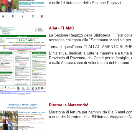
e delle bibliotecarie della Sezione Ragazzi
Allat - TI AMO
La Sezione Ragazzi della Biblioteca F. Trisi colla
rassegna collegata alla "Settimana Mondiale per 
Tema di quest'anno: "L'ALLATTAMENTO SI 
L'iniziativa, dedicati a tutte le mamme e a tutt
Provincia di Ravenna, dai Centri per le famigli
e dalle Associazioni di volontariato del territorio
Ritorna la Maratonda!
Maratona di lettura per bambini da 0 a 6 anni con 
a cura dei Narratori della Biblioteca Viaggiante 