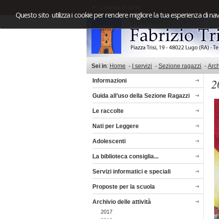
Questo sito utilizza i cookie per rendere migliore la tua esperienza di nav
Sei in
:
Home
-
I servizi
-
Sezione ragazzi
-
Arch
2
Informazioni
Guida all’uso della Sezione Ragazzi
Le raccolte
Nati per Leggere
Adolescenti
La biblioteca consiglia...
Servizi informatici e speciali
Proposte per la scuola
Archivio delle attività
2017