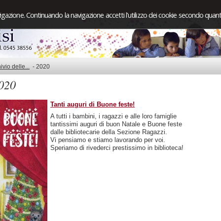
igazione. Continuando la navigazione accetti l'utilizzo dei cookie secondo quanto
ivio delle...
-
2020
020
Tanti auguri di Buone feste!
A tutti i bambini, i ragazzi e alle loro famiglie
tantissimi auguri di buon Natale e Buone feste
dalle bibliotecarie della Sezione Ragazzi.
Vi pensiamo e stiamo lavorando per voi.
Speriamo di rivederci prestissimo in biblioteca!