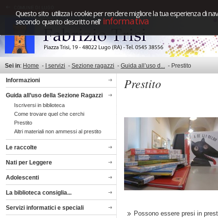
Questo sito utilizza i cookie per rendere migliore la tua esperienza di nav
informativa
secondo quanto descritto nell'
Sei in
:
Home
-
I servizi
-
Sezione ragazzi
-
Guida all’uso d...
-
Prestito
Prestito
Informazioni
Guida all’uso della Sezione Ragazzi
Iscriversi in biblioteca
Come trovare quel che cerchi
Prestito
Altri materiali non ammessi al prestito
Le raccolte
Nati per Leggere
Adolescenti
La biblioteca consiglia...
Servizi informatici e speciali
Possono essere presi in prest