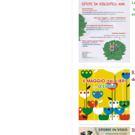
L
V
e
I
d
S