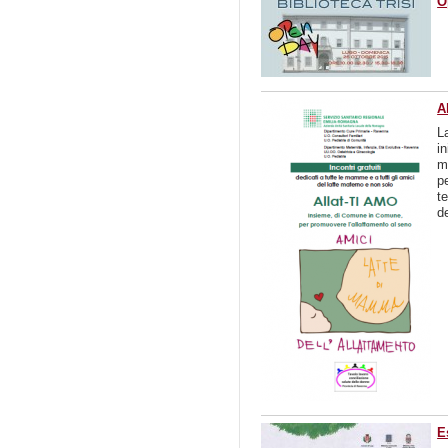
O
A
L
i
m
p
t
d
E