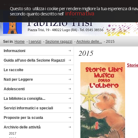
Questo sito utilizza i cookie per rendere migliore la tua esperienza di nav
informativa
secondo quanto descritto nell'
Sei in
:
Home
-
I servizi
-
Sezione ragazzi
-
Archivio delle...
-
2015
2015
Informazioni
Guida all’uso della Sezione Ragazzi
Storie
Le raccolte
Nati per Leggere
Adolescenti
La biblioteca consiglia...
Servizi informatici e speciali
Proposte per la scuola
Archivio delle attività
2017