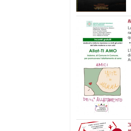
A
L
r
q
"
L
d
As
"
a