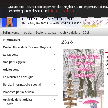
Questo sito utilizza i cookie per rendere migliore la tua esperienza di nav
informativa
secondo quanto descritto nell'
Sei in
:
Home
-
I servizi
-
Sezione ragazzi
-
Archivio delle...
-
2018
2018
Informazioni
Guida all’uso della Sezione Ragazzi
S
Le raccolte
Le
a
Nati per Leggere
G
p
Adolescenti
2
La biblioteca consiglia...
Servizi informatici e speciali
Proposte per la scuola
Archivio delle attività
2017