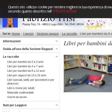
Questo sito utilizza i cookie per rendere migliore la tua esperienza di nav
informativa
secondo quanto descritto nell'
Sei in
:
Home
-
I servizi
-
Sezione ragazzi
-
Le raccolte
-
Libri per bambini da 8
Libri per bambini d
Informazioni
Guida all’uso della Sezione Ragazzi
Le raccolte
Libri per bambini da 0 a 3 anni
Libri per bambini da 4 a 7 anni
Libri per bambini da 8 a 12 anni
Libri per ragazzi da 13 a 16 anni
Libri speciali, tattili, per ipovedenti e per
dislessici
Libri e riviste per adulti
Materiale multimediale
Giochi da tavolo
Nati per Leggere