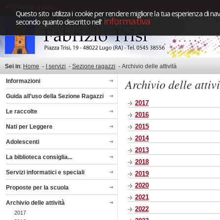
Questo sito utilizza i cookie per rendere migliore la tua esperienza di nav
informativa
secondo quanto descritto nell'
Sei in
:
Home
-
I servizi
-
Sezione ragazzi
-
Archivio delle attività
Archivio delle attiv
Informazioni
Guida all’uso della Sezione Ragazzi
2017
Le raccolte
2016
2015
Nati per Leggere
2014
Adolescenti
2013
La biblioteca consiglia...
2018
Servizi informatici e speciali
2019
2020
Proposte per la scuola
2021
Archivio delle attività
2022
2017