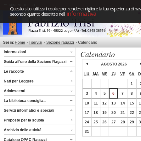
Questo sito utilizza i cookie per rendere migliore la tua esperienza di nav
informativa
secondo quanto descritto nell'
Sei in
:
Home
-
I servizi
-
Sezione ragazzi
-
Calendario
Calendario
Informazioni
Guida all’uso della Sezione Ragazzi
AGOSTO 2026
Le raccolte
LU
MA
ME
GI
VE
SA
D
Nati per Leggere
1
Adolescenti
3
4
5
6
7
8
La biblioteca consiglia...
10
11
12
13
14
15
1
Servizi informatici e speciali
17
18
19
20
21
22
2
Proposte per la scuola
24
25
26
27
28
29
3
Archivio delle attività
31
Catalogo OPAC Ragazzi