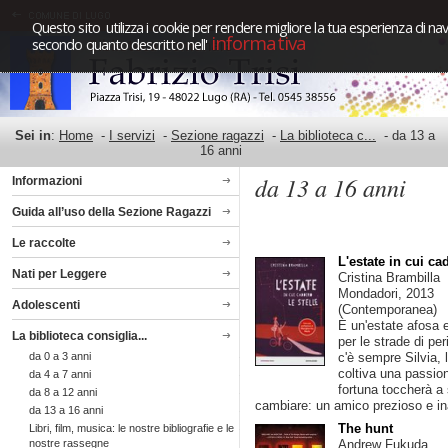
Questo sito utilizza i cookie per rendere migliore la tua esperienza di nav
informativa
secondo quanto descritto nell'
Sei in
:
Home
-
I servizi
-
Sezione ragazzi
-
La biblioteca c...
-
da 13 a
16 anni
da 13 a 16 anni
Informazioni
Guida all’uso della Sezione Ragazzi
Le raccolte
L'estate in cui ca
Nati per Leggere
Cristina Brambilla
Mondadori, 2013
Adolescenti
(Contemporanea)
È un'estate afosa 
La biblioteca consiglia...
per le strade di pe
da 0 a 3 anni
c'è sempre Silvia, 
coltiva una passion
da 4 a 7 anni
fortuna toccherà a 
da 8 a 12 anni
cambiare: un amico prezioso e ina
da 13 a 16 anni
The hunt
Libri, film, musica: le nostre bibliografie e le
Andrew Fukuda
nostre rassegne