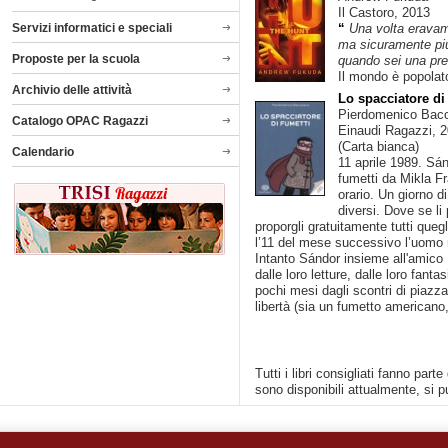
Il Castoro, 2013
“
Una volta eravam
Servizi informatici e speciali
ma sicuramente più
Proposte per la scuola
quando sei una prel
Il mondo è popolato
Archivio delle attività
Lo spacciatore di
Pierdomenico Bacc
Catalogo OPAC Ragazzi
Einaudi Ragazzi, 
(Carta bianca)
Calendario
11 aprile 1989. Sán
fumetti da Mikla F
orario. Un giorno d
diversi. Dove se l
proporgli gratuitamente tutti que
l’11 del mese successivo l’uomo 
Intanto Sándor insieme all'amico
dalle loro letture, dalle loro fant
pochi mesi dagli scontri di piazza
libertà (sia un fumetto americano
Tutti i libri consigliati fanno par
sono disponibili attualmente, si 