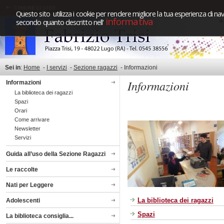
Questo sito utilizza i cookie per rendere migliore la tua esperienza di nav
informativa
secondo quanto descritto nell'
Sei in
:
Home
-
I servizi
-
Sezione ragazzi
-
Informazioni
Informazioni
Informazioni
La biblioteca dei ragazzi
Spazi
Orari
Come arrivare
Newsletter
Servizi
Guida all’uso della Sezione Ragazzi
Le raccolte
Nati per Leggere
La biblioteca dei ragazzi
Adolescenti
Spazi
La biblioteca consiglia...