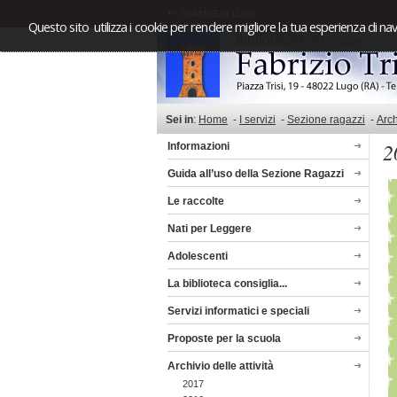
Questo sito utilizza i cookie per rendere migliore la tua esperienza di nav
Sei in
:
Home
-
I servizi
-
Sezione ragazzi
-
Arch
2
Informazioni
Guida all’uso della Sezione Ragazzi
Le raccolte
Nati per Leggere
Adolescenti
La biblioteca consiglia...
Servizi informatici e speciali
Proposte per la scuola
Archivio delle attività
2017