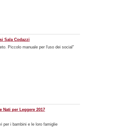
isi Sala Codazzi
peto. Piccolo manuale per l'uso dei social"
le Nati per Leggere 2017
vi per i bambini e le loro famiglie