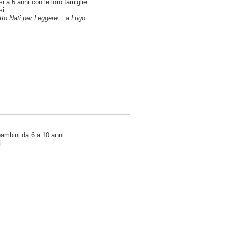
i a 6 anni con le loro famiglie
si
etto Nati per Leggere... a Lugo
 bambini da 6 a 10 anni
i