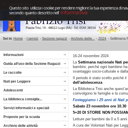
Questo sito utilizza i cookie per rendere migliore la tua esperienza di nav
informativa
secondo quanto descritto nell'
Sei in
:
Home
-
I servizi
-
Sezione ragazzi
-
Archivio delle...
-
2024
-
Settimana N
Informazioni
16-24 novembre 2024
La
Settimana nazionale Nati p
Guida all’uso della Sezione Ragazzi
bambini, perché ogni bambino ha il
svantaggio socio-culturale e dall
Le raccolte
Il periodo è stato scelto poiché i
Nati per Leggere
dell'adolescenza
.
La Biblioteca Trisi anche quest’an
Adolescenti
coinvolgono le famiglie e la comu
La biblioteca consiglia...
Festeggiamo i 25 anni di Nati 
Sabato 23 novembre ore 10.30
(
Servizi informatici e speciali
5+20 DI STORIE NON POSSIA
Proposte per la scuola
Letture per bambini da 0 a 5 anni 
A cura dei Volontari Nati per Leg
Archivio delle attività