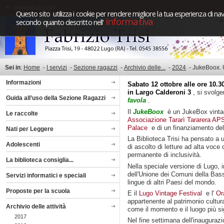
Questo sito utilizza i cookie per rendere migliore la tua esperienza di nav
informativa
secondo quanto descritto nell'
Sei in
:
Home
-
I servizi
-
Sezione ragazzi
-
Archivio delle...
-
2024
-
JukeBoox. 
Informazioni
Sabato 12 ottobre alle ore 10.3
in Largo Calderoni 3
, si svolge
Guida all’uso della Sezione Ragazzi
favola
.
Il
JukeBoox
è un JukeBox vintage
Le raccolte
Associazione Tararì Tararera A
Palace
e di un finanziamento de
Nati per Leggere
La Biblioteca Trisi ha pensato a
Adolescenti
di ascolto di letture ad alta voce 
permanente di inclusività.
La biblioteca consiglia...
Nella speciale versione di Lugo, i
dell'Unione dei Comuni della Bas
Servizi informatici e speciali
lingue di altri Paesi del mondo.
Proposte per la scuola
E il
Lugo Vintage Festival
e l'
Or
appartenente al patrimonio cultura
Archivio delle attività
come il momento e il luogo più sign
2017
Nel fine settimana dell'inaugurazi