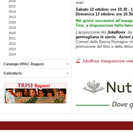
2016
orari:
2015
Sabato 12 ottobre: ore 10.30 - 1
2014
Domenica 13 ottobre: ore 10.30 
2013
Nei giorni successivi all'inaug
2018
Trisi, a disposizione delle famig
2019
L'acquisizione del
JukeBoox
da 
2020
germogliano le storie.
Azioni 
2021
Comuni della Bassa Romagna vincit
2022
promozione del libro e della lettu
2023
2024
JukeBoox Inaugurazione vola
Catalogo OPAC Ragazzi
Calendario