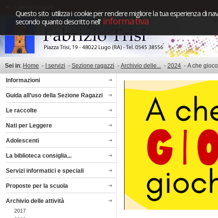
Questo sito utilizza i cookie per rendere migliore la tua esperienza di nav
informativa
secondo quanto descritto nell'
Sei in
:
Home
-
I servizi
-
Sezione ragazzi
-
Archivio delle...
-
2024
-
A che gioc
Informazioni
Guida all’uso della Sezione Ragazzi
Le raccolte
Nati per Leggere
Adolescenti
La biblioteca consiglia...
Servizi informatici e speciali
Proposte per la scuola
Archivio delle attività
2017