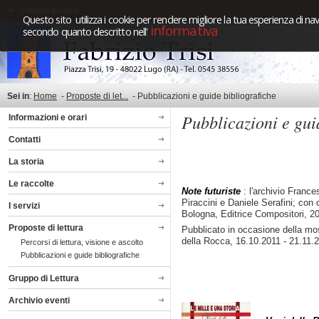
Questo sito utilizza i cookie per rendere migliore la tua esperienza di nav
informativa
secondo quanto descritto nell'
Sei in
:
Home
-
Proposte di let...
-
Pubblicazioni e guide bibliografiche
Pubblicazioni e gui
Informazioni e orari
Contatti
La storia
Le raccolte
Note futuriste
: l'archivio France
Piraccini e Daniele Serafini; con
I servizi
Bologna, Editrice Compositori, 2
Proposte di lettura
Pubblicato in occasione della mo
della Rocca, 16.10.2011 - 21.11.
Percorsi di lettura, visione e ascolto
Pubblicazioni e guide bibliografiche
Gruppo di Lettura
Archivio eventi