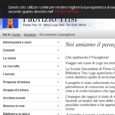
Questo sito utilizza i cookie per rendere migliore la tua esperienza di nav
informativa
secondo quanto descritto nell'
Sei in
:
Home
-
Iniziative
-
Noi amiamo il pavaglione
Noi amiamo il pava
Informazioni e orari
Contatti
Che spettacolo il Pavaglione!
La storia
Viaggio nel cuore di Lugo tra sto
Le raccolte
La Scuola Secondaria di Primo Gr
Biblioteca Trisi Lugo quest'anno 
I servizi
come obiettivo quello di avvicinare
Proposte di lettura
Il progetto è stato selezionato tra
permettesse di conoscere un luogo 
Gruppo di Lettura
città e di molte iniziative che ri
L'impegno dei ragazzi è stato di 
Archivio eventi
facendo un’analisi dal vero delle s
possibile condividere e far apprezz
Risorse in rete
vicino.
Biblioteca in gioco
Il progetto è servito a sviluppar