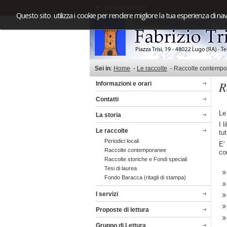
Questo sito utilizza i cookie per rendere migliore la tua esperienza di nav
Sei in
:
Home
-
Le raccolte
-
Raccolte contemp
R
Informazioni e orari
Contatti
Le
La storia
I 
Le raccolte
tu
Periodici locali
E'
Raccolte contemporanee
co
Raccolte storiche e Fondi speciali
Tesi di laurea
Fondo Baracca (ritagli di stampa)
I servizi
Proposte di lettura
Gruppo di Lettura