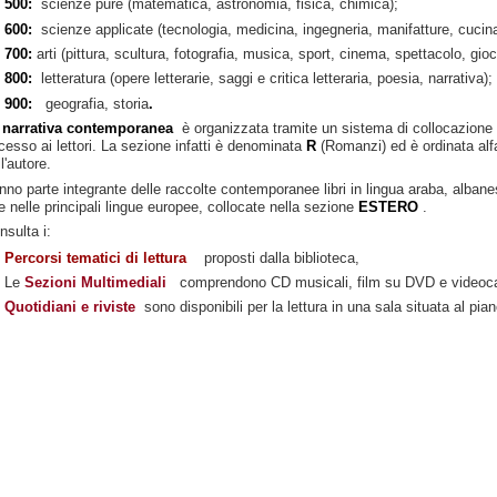
500:
scienze pure (matematica, astronomia, fisica, chimica);
600:
scienze applicate (tecnologia, medicina, ingegneria, manifatture, cucina
700:
arti (pittura, scultura, fotografia, musica, sport, cinema, spettacolo, gioc
800:
letteratura (opere letterarie, saggi e critica letteraria, poesia, narrativa);
900:
geografia, storia
.
a
narrativa contemporanea
è organizzata tramite un sistema di collocazione
cesso ai lettori. La sezione infatti è denominata
R
(Romanzi) ed è ordinata al
l'autore.
nno parte integrante delle raccolte contemporanee libri in lingua araba, alban
e nelle principali lingue europee, collocate nella sezione
ESTERO
.
nsulta i:
Percorsi tematici di lettura
proposti dalla biblioteca,
Le
Sezioni Multimediali
comprendono CD musicali, film su DVD e videocas
Quotidiani e riviste
sono disponibili per la lettura in una sala situata al pian