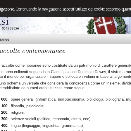
igazione. Continuando la navigazione accetti l'utilizzo dei cookie secondo quanto
oranee
accolte contemporanee
 raccolte contemporanee sono costituite da un patrimonio di carattere generale,
libri sono collocati seguendo la Classificazione Decimale Dewey, il sistema mag
tto il mondo per organizzare il sapere e collocare i volumi in base all’argomento
 uno schema universale che considera la conoscenza come un insieme, dividend
ntraddistinte da numeri arabi utilizzati come segue:
000:
opere generali (informatica, biblioteconomia, bibliologia, bibliografia, m
100:
filosofia, psicologia;
200:
religioni;
300:
scienze sociali (politica, economia, diritto, ecc);
400:
lingue (linguaggio, linguistica, grammatica);