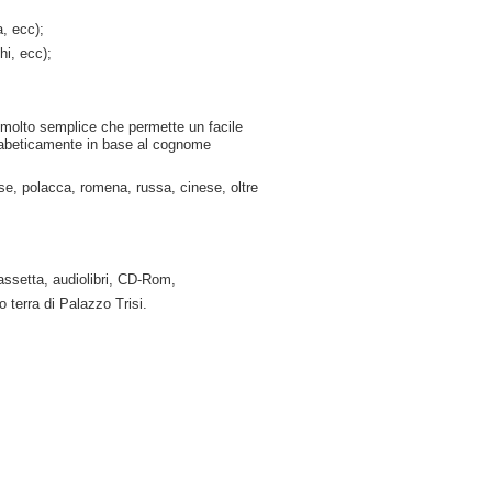
, ecc);
hi, ecc);
 molto semplice che permette un facile
fabeticamente in base al cognome
ese, polacca, romena, russa, cinese, oltre
setta, audiolibri, CD-Rom,
o terra di Palazzo Trisi.