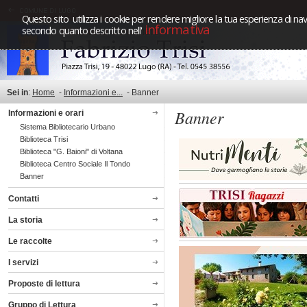
Questo sito utilizza i cookie per rendere migliore la tua esperienza di nav
informativa
secondo quanto descritto nell'
Sei in
:
Home
-
Informazioni e...
-
Banner
Banner
Informazioni e orari
Sistema Bibliotecario Urbano
Biblioteca Trisi
Biblioteca "G. Baioni" di Voltana
Biblioteca Centro Sociale Il Tondo
Banner
Contatti
La storia
Le raccolte
I servizi
Proposte di lettura
Gruppo di Lettura