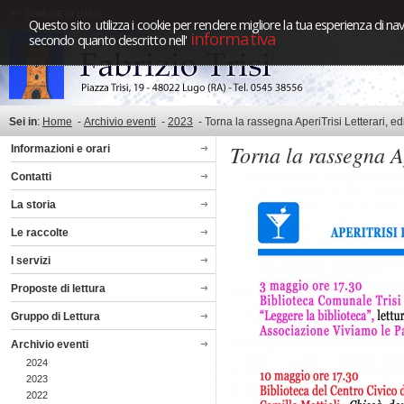
Questo sito utilizza i cookie per rendere migliore la tua esperienza di nav
informativa
secondo quanto descritto nell'
Sei in
:
Home
-
Archivio eventi
-
2023
-
Torna la rassegna AperiTrisi Letterari, 
Torna la rassegna A
Informazioni e orari
Contatti
La storia
Le raccolte
I servizi
Proposte di lettura
Gruppo di Lettura
Archivio eventi
2024
2023
2022