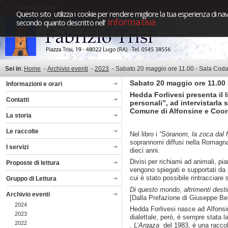
Questo sito utilizza i cookie per rendere migliore la tua esperienza di nav
informativa
secondo quanto descritto nell'
Sei in
:
Home
-
Archivio eventi
-
2023
-
Sabato 20 maggio ore 11.00 - Sala Cod
Sabato 20 maggio ore 11.00 p
Informazioni e orari
Hedda Forlivesi presenta il 
Contatti
personali”, ad intervistarla
Comune di Alfonsine e Coor
La storia
Le raccolte
Nel libro i
“Sòranom, la zoca dal f
soprannomi diffusi nella Romagna d
I servizi
dieci anni.
Divisi per richiami ad animali, pi
Proposte di lettura
vengono spiegati e supportati da ma
cui è stato possibile rintracciare
Gruppo di Lettura
Di questo mondo, altrimenti desti
Archivio eventi
[Dalla Prefazione di Giuseppe Bel
2024
Hedda Forlivesi nasce ad Alfonsine
2023
dialettale, però, è sempre stata 
2022
.
L’Argaza
del 1983, è una racco