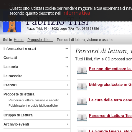
Questo sito utilizza i cookie per rendere migliore la tua esperienza di nav
informativa
secondo quanto descritto nell'
Sei in
:
Home
-
Proposte di let...
-
Percorsi di lettura, visione e ascolto
Percorsi di lettura, 
Informazioni e orari
Contatti
Tutti i libri, film e CD proposti so
La storia
Per non dimenticare la 
Le raccolte
Bibliografia Estate in G
I servizi
Proposte di lettura
La cura della terra gener
Percorsi di lettura, visione e ascolto
Pubblicazioni e guide bibliografiche
Gruppo di Lettura
Percorso di Lettura Te
Archivio eventi
La Grande Guerra: stor