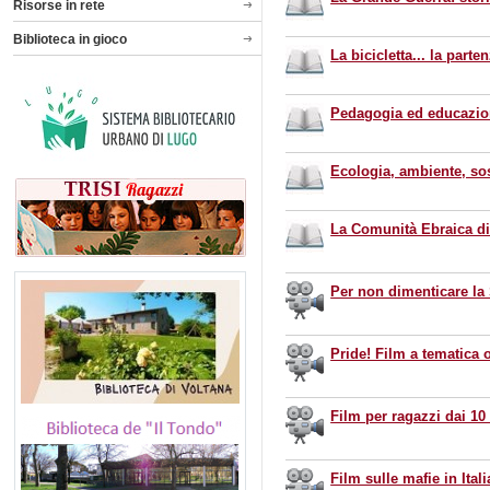
Risorse in rete
Biblioteca in gioco
La bicicletta... la part
Pedagogia ed educazione
Ecologia, ambiente, sos
La Comunità Ebraica d
Per non dimenticare la
Pride! Film a tematica
Film per ragazzi dai 10 
Film sulle mafie in Itali