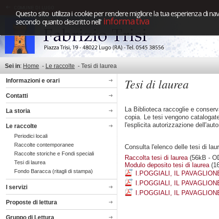
Questo sito utilizza i cookie per rendere migliore la tua esperienza di nav
informativa
secondo quanto descritto nell'
Sei in
:
Home
-
Le raccolte
-
Tesi di laurea
Tesi di laurea
Informazioni e orari
Contatti
La Biblioteca raccoglie e conserv
La storia
copia. Le tesi vengono catalogate
l'esplicita autorizzazione dell'auto
Le raccolte
Periodici locali
Raccolte contemporanee
Consulta l'elenco delle tesi di lau
Raccolte storiche e Fondi speciali
Raccolta tesi di laurea
(56kB - O
Tesi di laurea
Modulo deposito tesi di laurea
(1
Fondo Baracca (ritagli di stampa)
I.POGGIALI, IL PAVAGLION
I.POGGIALI, IL PAVAGLION
I servizi
I.POGGIALI, IL PAVAGLION
Proposte di lettura
Gruppo di Lettura