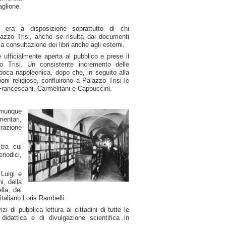
aglione.
o era a disposizione soprattutto di chi
azzo Trisi, anche se risulta dai documenti
a consultazione dei libri anche agli esterni.
 ufficialmente aperta al pubblico e prese il
 Trisi. Un consistente incremento delle
 epoca napoleonica, dopo che, in seguito alla
oni religiose, confluirono a Palazzo Trisi le
Francescani, Carmelitani e Cappuccini.
comunque
entari,
trazione
tra cui
riodici,
 Luigi e
i, della
lla, del
italiano Loris Rambelli.
i di pubblica lettura ai cittadini di tutte le
didattica e di divulgazione scientifica in