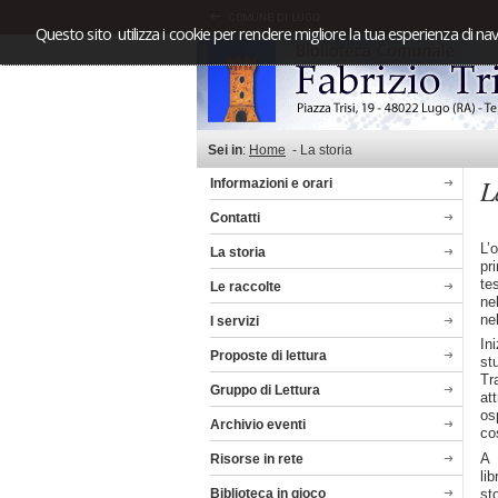
Questo sito utilizza i cookie per rendere migliore la tua esperienza di nav
Sei in
:
Home
-
La storia
L
Informazioni e orari
Contatti
L’
La storia
pr
te
Le raccolte
ne
ne
I servizi
In
Proposte di lettura
st
Tr
Gruppo di Lettura
at
os
Archivio eventi
co
A 
Risorse in rete
li
st
Biblioteca in gioco