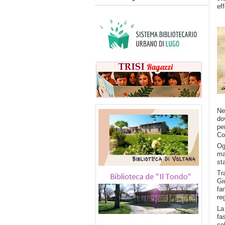
ef
Ne
do
pe
Co
Og
ma
st
Tr
Gi
fa
re
La
fa
co