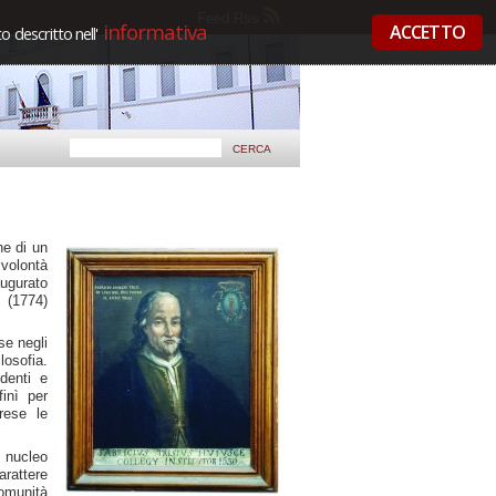
Feed Rss
informativa
ACCETTO
 descritto nell'
ne di un
 volontà
augurato
 (1774)
se negli
osofia.
udenti e
finì per
prese le
 nucleo
arattere
comunità