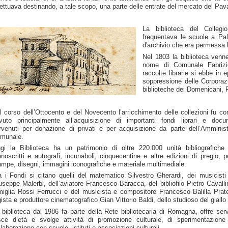
fettuava destinando, a tale scopo, una parte delle entrate del mercato del Pav
La biblioteca del Collegi
frequentava le scuole a Pal
d'archivio che era permessa l
Nel 1803 la biblioteca venne
nome di Comunale Fabrizio
raccolte librarie si ebbe in
soppressione delle Corporazi
biblioteche dei Domenicani, 
l corso dell’Ottocento e del Novecento l’arricchimento delle collezioni fu 
vuto principalmente all’acquisizione di importanti fondi librari e docum
rvenuti per donazione di privati e per acquisizione da parte dell’Amminis
munale.
gi la Biblioteca ha un patrimonio di oltre 220.000 unità bibliografiche 
noscritti e autografi, incunaboli, cinquecentine e altre edizioni di pregio, pe
ampe, disegni, immagini iconografiche e materiale multimediale.
a i Fondi si citano quelli del matematico Silvestro Gherardi, dei musicisti
useppe Malerbi, dell’aviatore Francesco Baracca, del bibliofilo Pietro Cavallin
miglia Rossi Ferrucci e del musicista e compositore Francesco Balilla Prate
gista e produttore cinematografico Gian Vittorio Baldi, dello studioso del giallo 
 biblioteca dal 1986 fa parte della Rete bibliotecaria di Romagna, offre serviz
sce d’età e svolge attività di promozione culturale, di sperimentazione 
llaborazione con scuole, istituti e associazioni culturali.