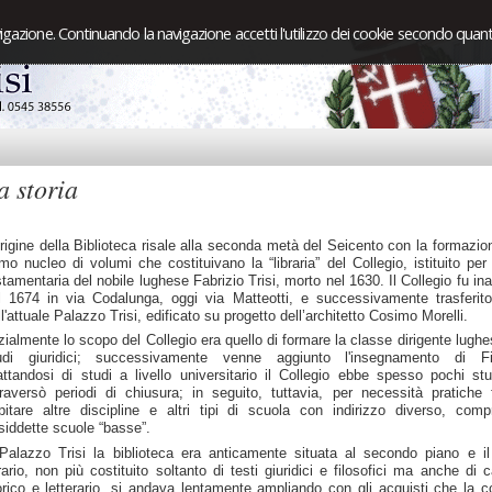
igazione. Continuando la navigazione accetti l'utilizzo dei cookie secondo quanto
a storia
origine della Biblioteca risale alla seconda metà del Seicento con la formazio
imo nucleo di volumi che costituivano la “libraria” del Collegio, istituito per
stamentaria del nobile lughese Fabrizio Trisi, morto nel 1630. Il Collegio fu in
l 1674 in via Codalunga, oggi via Matteotti, e successivamente trasferito
ll'attuale Palazzo Trisi, edificato su progetto dell’architetto Cosimo Morelli.
izialmente lo scopo del Collegio era quello di formare la classe dirigente lughe
udi giuridici; successivamente venne aggiunto l'insegnamento di Fil
attandosi di studi a livello universitario il Collegio ebbe spesso pochi st
traversò periodi di chiusura; in seguito, tuttavia, per necessità pratiche 
pitare altre discipline e altri tipi di scuola con indirizzo diverso, com
siddette scuole “basse”.
Palazzo Trisi la biblioteca era anticamente situata al secondo piano e il
brario, non più costituito soltanto di testi giuridici e filosofici ma anche di c
orico e letterario, si andava lentamente ampliando con gli acquisti che la 