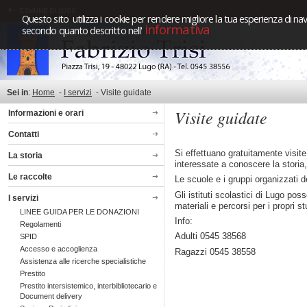
Questo sito utilizza i cookie per rendere migliore la tua esperienza di nav
informativa
secondo quanto descritto nell'
Sei in
:
Home
-
I servizi
-
Visite guidate
Visite guidate
Informazioni e orari
Contatti
Si effettuano gratuitamente visit
La storia
interessate a conoscere la storia, 
Le raccolte
Le scuole e i gruppi organizzati de
Gli istituti scolastici di Lugo po
I servizi
materiali e percorsi per i propri st
LINEE GUIDA PER LE DONAZIONI
Info:
Regolamenti
Adulti 0545 38568
SPID
Accesso e accoglienza
Ragazzi 0545 38558
Assistenza alle ricerche specialistiche
Prestito
Prestito intersistemico, interbibliotecario e
Document delivery