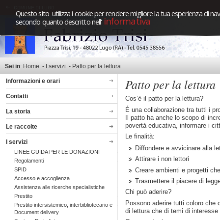
Questo sito utilizza i cookie per rendere migliore la tua esperienza di nav
informativa
secondo quanto descritto nell'
Sei in
:
Home
-
I servizi
-
Patto per la lettura
Patto per la lettura
Informazioni e orari
Contatti
Cos’è il patto per la lettura?
É una collaborazione tra tutti i p
La storia
Il patto ha anche lo scopo di incr
povertà educativa, informare i citta
Le raccolte
Le finalità:
I servizi
Diffondere e avvicinare alla l
LINEE GUIDA PER LE DONAZIONI
Attirare i non lettori
Regolamenti
SPID
Creare ambienti e progetti che
Accesso e accoglienza
Trasmettere il piacere di legge
Assistenza alle ricerche specialistiche
Chi può aderire?
Prestito
Possono aderire tutti coloro che c
Prestito intersistemico, interbibliotecario e
di lettura che di temi di interesse
Document delivery