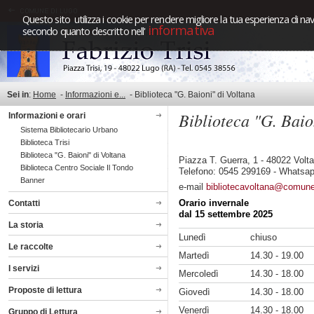
Questo sito utilizza i cookie per rendere migliore la tua esperienza di nav
informativa
secondo quanto descritto nell'
Sei in
:
Home
-
Informazioni e...
-
Biblioteca "G. Baioni" di Voltana
Biblioteca "G. Baio
Informazioni e orari
Sistema Bibliotecario Urbano
Biblioteca Trisi
Biblioteca "G. Baioni" di Voltana
Piazza T. Guerra, 1 - 48022 Volt
Biblioteca Centro Sociale Il Tondo
Telefono: 0545 299169 - Whatsa
Banner
e-mail
bibliotecavoltana@comune.
Orario invernale
Contatti
dal 15 settembre 2025
La storia
Lunedì
chiuso
Le raccolte
Martedì
14.30 - 19.00
I servizi
Mercoledì
14.30 - 18.00
Proposte di lettura
Giovedì
14.30 - 18.00
Venerdì
14.30 - 18.00
Gruppo di Lettura