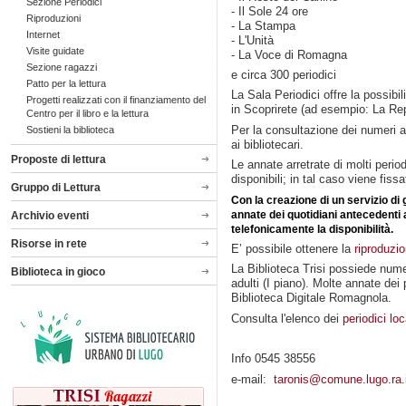
Sezione Periodici
- Il Sole 24 ore
Riproduzioni
- La Stampa
Internet
- L'Unità
Visite guidate
- La Voce di Romagna
Sezione ragazzi
e circa 300 periodici
Patto per la lettura
La Sala Periodici offre la possibil
Progetti realizzati con il finanziamento del
in Scoprirete (ad esempio: La Rep
Centro per il libro e la lettura
Per la consultazione dei numeri ar
Sostieni la biblioteca
ai bibliotecari.
Proposte di lettura
Le annate arretrate di molti per
disponibili; in tal caso viene fis
Gruppo di Lettura
Con la creazione di un servizio di
annate dei quotidiani antecedenti a
Archivio eventi
telefonicamente la disponibilità.
Risorse in rete
E’ possibile ottenere la
riproduzi
La Biblioteca Trisi possiede numero
Biblioteca in gioco
adulti (I piano). Molte annate dei 
Biblioteca Digitale Romagnola.
Consulta l'elenco dei
periodici loc
Info 0545 38556
e-mail:
taronis@comune.lugo.ra.