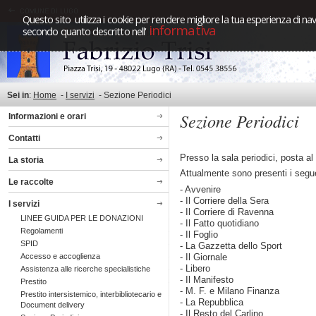
Questo sito utilizza i cookie per rendere migliore la tua esperienza di nav
informativa
secondo quanto descritto nell'
Sei in
:
Home
-
I servizi
-
Sezione Periodici
Sezione Periodici
Informazioni e orari
Contatti
Presso la sala periodici, posta al 
La storia
Attualmente sono presenti i segue
Le raccolte
- Avvenire
- Il Corriere della Sera
I servizi
- Il Corriere di Ravenna
LINEE GUIDA PER LE DONAZIONI
- Il Fatto quotidiano
Regolamenti
- Il Foglio
SPID
- La Gazzetta dello Sport
- Il Giornale
Accesso e accoglienza
- Libero
Assistenza alle ricerche specialistiche
- Il Manifesto
Prestito
- M. F. e Milano Finanza
Prestito intersistemico, interbibliotecario e
- La Repubblica
Document delivery
- Il Resto del Carlino