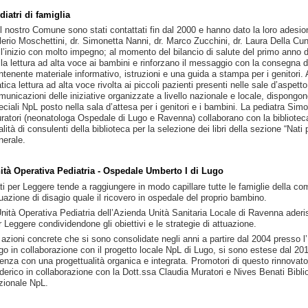
diatri di famiglia
l nostro Comune sono stati contattati fin dal 2000 e hanno dato la loro adesione 
lerio Moschettini, dr. Simonetta Nanni, dr. Marco Zucchini, dr. Laura Della Cun
ll’inizio con molto impegno; al momento del bilancio di salute del primo anno d
lla lettura ad alta voce ai bambini e rinforzano il messaggio con la consegna 
ntenente materiale informativo, istruzioni e una guida a stampa per i genitori. A
atica lettura ad alta voce rivolta ai piccoli pazienti presenti nelle sale d’aspet
municazioni delle iniziative organizzate a livello nazionale e locale, dispongono 
eciali NpL posto nella sala d’attesa per i genitori e i bambini. La pediatra Simo
ratori (neonatologa Ospedale di Lugo e Ravenna) collaborano con la biblioteca in
alità di consulenti della biblioteca per la selezione dei libri della sezione “Nati 
nerale.
ità Operativa Pediatria - Ospedale Umberto I di Lugo
ti per Leggere tende a raggiungere in modo capillare tutte le famiglie della c
tuazione di disagio quale il ricovero in ospedale del proprio bambino.
Unità Operativa Pediatria dell’Azienda Unità Sanitaria Locale di Ravenna ader
r Leggere condividendone gli obiettivi e le strategie di attuazione.
 azioni concrete che si sono consolidate negli anni a partire dal 2004 presso l’
go in collaborazione con il progetto locale NpL di Lugo, si sono estese dal 2
enza con una progettualità organica e integrata. Promotori di questo rinnovato 
derico in collaborazione con la Dott.ssa Claudia Muratori e Nives Benati Bib
zionale NpL.