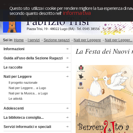
Questo sito utilizza i cookie per rendere migliore la tua esperienza di nav
informativa
secondo quanto descritto nell'
Sei in
:
Home
-
I servizi
-
Sezione ragazzi
-
Nati per Leggere
-
Nati per Legger...
La Festa dei Nuovi 
Informazioni
Guida all’uso della Sezione Ragazzi
Le raccolte
Nati per Leggere
Il progetto nazionale
Nati per Leggere... a Lugo
Nati per la Musica... a Lugo
Le attività
Adolescenti
La biblioteca consiglia...
Servizi informatici e speciali